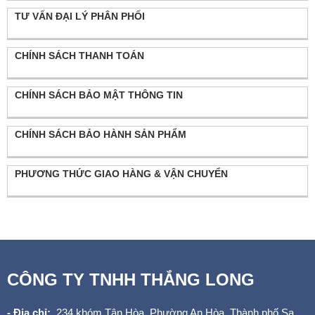
TƯ VẤN ĐẠI LÝ PHÂN PHỐI
CHÍNH SÁCH THANH TOÁN
CHÍNH SÁCH BẢO MẬT THÔNG TIN
CHÍNH SÁCH BẢO HÀNH SẢN PHẨM
PHƯƠNG THỨC GIAO HÀNG & VẬN CHUYỂN
CÔNG TY TNHH THẮNG LONG
- Địa chỉ:
234 khóm Tân Hòa, Phường An Hòa, Thành phố Sa